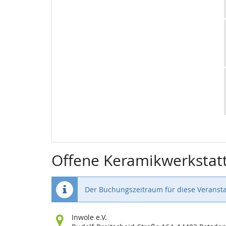
Offene Keramikwerkstat
Der Buchungszeitraum für diese Veransta
Wo
Inwole e.V.