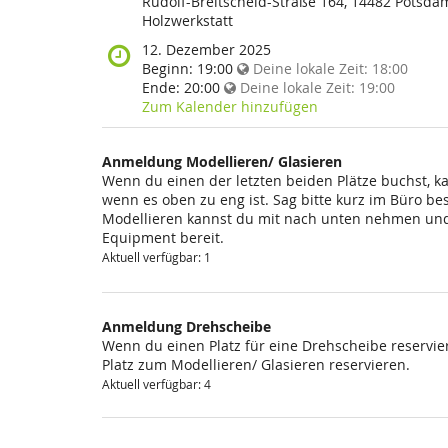
findet
Rudolf-Breitscheid-Straße 164, 14482 Potsda
diese
Holzwerkstatt
Veranstaltung
Wann
12. Dezember 2025
statt?
findet
Beginn:
19:00
Deine lokale Zeit:
18:00
diese
Ende:
20:00
Deine lokale Zeit:
19:00
Veranstaltung
Zum Kalender hinzufügen
statt?
Anmeldung Modellieren/ Glasieren
Wenn du einen der letzten beiden Plätze buchst, k
wenn es oben zu eng ist. Sag bitte kurz im Büro be
Modellieren kannst du mit nach unten nehmen und 
Equipment bereit.
Aktuell verfügbar: 1
Anmeldung Drehscheibe
Wenn du einen Platz für eine Drehscheibe reservier
Platz zum Modellieren/ Glasieren reservieren.
Aktuell verfügbar: 4