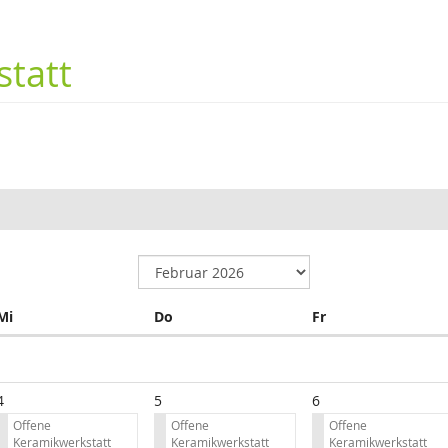
tatt
Mittwoch
Donnerstag
Freitag
Mi
Do
Fr
4
5
6
Offene
Offene
Offene
Keramikwerkstatt
Keramikwerkstatt
Keramikwerkstatt