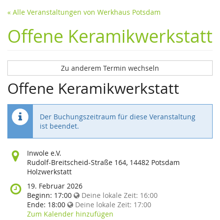
« Alle Veranstaltungen von Werkhaus Potsdam
Offene Keramikwerkstatt
Zu anderem Termin wechseln
Offene Keramikwerkstatt
Der Buchungszeitraum für diese Veranstaltung
ist beendet.
Wo
Inwole e.V.
findet
Rudolf-Breitscheid-Straße 164, 14482 Potsdam
diese
Holzwerkstatt
Veranstaltung
Wann
19. Februar 2026
statt?
findet
Beginn:
17:00
Deine lokale Zeit:
16:00
diese
Ende:
18:00
Deine lokale Zeit:
17:00
Veranstaltung
Zum Kalender hinzufügen