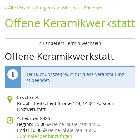
« Alle Veranstaltungen von Werkhaus Potsdam
Offene Keramikwerkstatt
Zu anderem Termin wechseln
Offene Keramikwerkstatt
Der Buchungszeitraum für diese Veranstaltung
ist beendet.
Wo
Inwole e.V.
findet
Rudolf-Breitscheid-Straße 164, 14482 Potsdam
diese
Holzwerkstatt
Veranstaltung
Wann
4. Februar 2026
statt?
findet
Beginn:
15:00
Deine lokale Zeit:
14:00
diese
Ende:
16:00
Deine lokale Zeit:
15:00
Veranstaltung
Zum Kalender hinzufügen