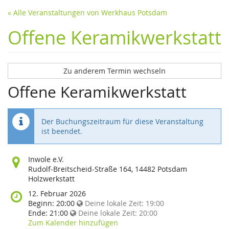
« Alle Veranstaltungen von Werkhaus Potsdam
Offene Keramikwerkstatt
Zu anderem Termin wechseln
Offene Keramikwerkstatt
Der Buchungszeitraum für diese Veranstaltung
ist beendet.
Wo
Inwole e.V.
findet
Rudolf-Breitscheid-Straße 164, 14482 Potsdam
diese
Holzwerkstatt
Veranstaltung
Wann
12. Februar 2026
statt?
findet
Beginn:
20:00
Deine lokale Zeit:
19:00
diese
Ende:
21:00
Deine lokale Zeit:
20:00
Veranstaltung
Zum Kalender hinzufügen