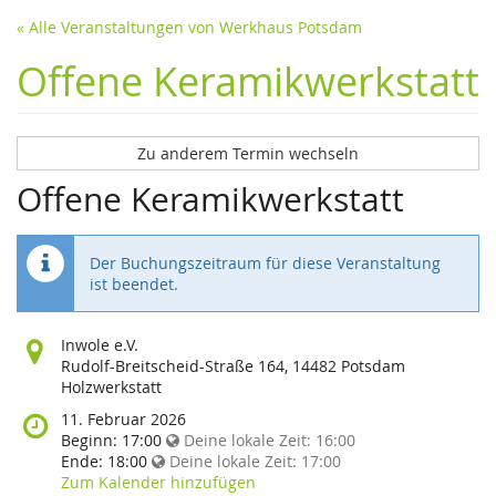
« Alle Veranstaltungen von Werkhaus Potsdam
Offene Keramikwerkstatt
Zu anderem Termin wechseln
Offene Keramikwerkstatt
Der Buchungszeitraum für diese Veranstaltung
ist beendet.
Wo
Inwole e.V.
findet
Rudolf-Breitscheid-Straße 164, 14482 Potsdam
diese
Holzwerkstatt
Veranstaltung
Wann
11. Februar 2026
statt?
findet
Beginn:
17:00
Deine lokale Zeit:
16:00
diese
Ende:
18:00
Deine lokale Zeit:
17:00
Veranstaltung
Zum Kalender hinzufügen