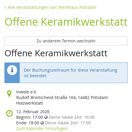
« Alle Veranstaltungen von Werkhaus Potsdam
Offene Keramikwerkstatt
Zu anderem Termin wechseln
Offene Keramikwerkstatt
Der Buchungszeitraum für diese Veranstaltung
ist beendet.
Wo
Inwole e.V.
findet
Rudolf-Breitscheid-Straße 164, 14482 Potsdam
diese
Holzwerkstatt
Veranstaltung
Wann
12. Februar 2026
statt?
findet
Beginn:
17:00
Deine lokale Zeit:
16:00
diese
Ende:
18:00
Deine lokale Zeit:
17:00
Veranstaltung
Zum Kalender hinzufügen