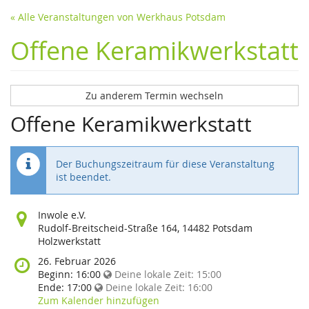
« Alle Veranstaltungen von Werkhaus Potsdam
Offene Keramikwerkstatt
Zu anderem Termin wechseln
Offene Keramikwerkstatt
Der Buchungszeitraum für diese Veranstaltung
ist beendet.
Wo
Inwole e.V.
findet
Rudolf-Breitscheid-Straße 164, 14482 Potsdam
diese
Holzwerkstatt
Veranstaltung
Wann
26. Februar 2026
statt?
findet
Beginn:
16:00
Deine lokale Zeit:
15:00
diese
Ende:
17:00
Deine lokale Zeit:
16:00
Veranstaltung
Zum Kalender hinzufügen