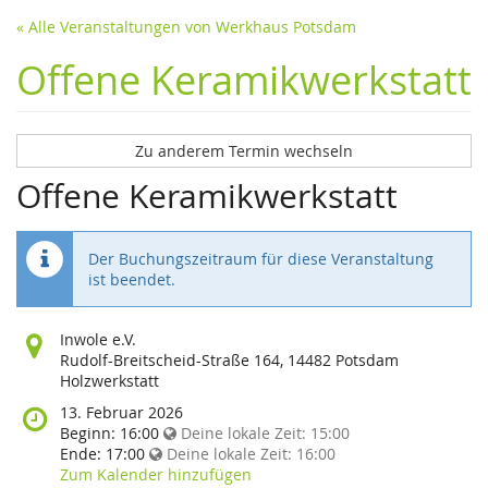
« Alle Veranstaltungen von Werkhaus Potsdam
Offene Keramikwerkstatt
Zu anderem Termin wechseln
Offene Keramikwerkstatt
Der Buchungszeitraum für diese Veranstaltung
ist beendet.
Wo
Inwole e.V.
findet
Rudolf-Breitscheid-Straße 164, 14482 Potsdam
diese
Holzwerkstatt
Veranstaltung
Wann
13. Februar 2026
statt?
findet
Beginn:
16:00
Deine lokale Zeit:
15:00
diese
Ende:
17:00
Deine lokale Zeit:
16:00
Veranstaltung
Zum Kalender hinzufügen