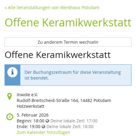
« Alle Veranstaltungen von Werkhaus Potsdam
Offene Keramikwerkstatt
Zu anderem Termin wechseln
Offene Keramikwerkstatt
Der Buchungszeitraum für diese Veranstaltung
ist beendet.
Wo
Inwole e.V.
findet
Rudolf-Breitscheid-Straße 164, 14482 Potsdam
diese
Holzwerkstatt
Veranstaltung
Wann
5. Februar 2026
statt?
findet
Beginn:
18:00
Deine lokale Zeit:
17:00
diese
Ende:
19:00
Deine lokale Zeit:
18:00
Veranstaltung
Zum Kalender hinzufügen