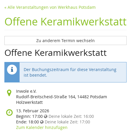
« Alle Veranstaltungen von Werkhaus Potsdam
Offene Keramikwerkstatt
Zu anderem Termin wechseln
Offene Keramikwerkstatt
Der Buchungszeitraum für diese Veranstaltung
ist beendet.
Wo
Inwole e.V.
findet
Rudolf-Breitscheid-Straße 164, 14482 Potsdam
diese
Holzwerkstatt
Veranstaltung
Wann
13. Februar 2026
statt?
findet
Beginn:
17:00
Deine lokale Zeit:
16:00
diese
Ende:
18:00
Deine lokale Zeit:
17:00
Veranstaltung
Zum Kalender hinzufügen