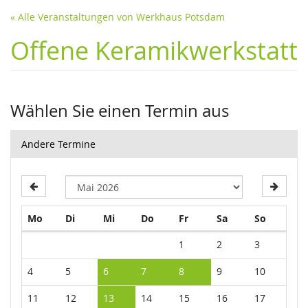
« Alle Veranstaltungen von Werkhaus Potsdam
Offene Keramikwerkstatt
Wählen Sie einen Termin aus
Andere Termine
Montag
Dienstag
Mittwoch
Donnerstag
Freitag
Samstag
Sonntag
Mo
Di
Mi
Do
Fr
Sa
So
Kalender
1
2
3
4
5
6
7
8
9
10
11
12
13
14
15
16
17