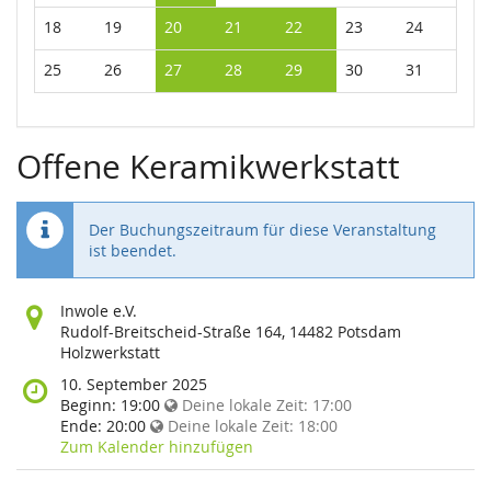
18
19
20
21
22
23
24
25
26
27
28
29
30
31
Offene Keramikwerkstatt
Der Buchungszeitraum für diese Veranstaltung
ist beendet.
Wo
Inwole e.V.
findet
Rudolf-Breitscheid-Straße 164, 14482 Potsdam
diese
Holzwerkstatt
Veranstaltung
Wann
10. September 2025
statt?
findet
Beginn:
19:00
Deine lokale Zeit:
17:00
diese
Ende:
20:00
Deine lokale Zeit:
18:00
Veranstaltung
Zum Kalender hinzufügen
statt?