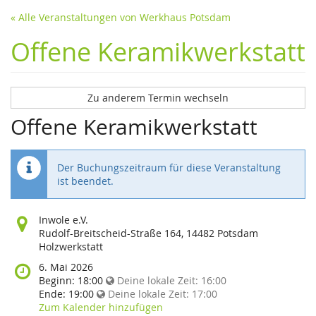
« Alle Veranstaltungen von Werkhaus Potsdam
Offene Keramikwerkstatt
Zu anderem Termin wechseln
Offene Keramikwerkstatt
Der Buchungszeitraum für diese Veranstaltung
ist beendet.
Wo
Inwole e.V.
findet
Rudolf-Breitscheid-Straße 164, 14482 Potsdam
diese
Holzwerkstatt
Veranstaltung
Wann
6. Mai 2026
statt?
findet
Beginn:
18:00
Deine lokale Zeit:
16:00
diese
Ende:
19:00
Deine lokale Zeit:
17:00
Veranstaltung
Zum Kalender hinzufügen