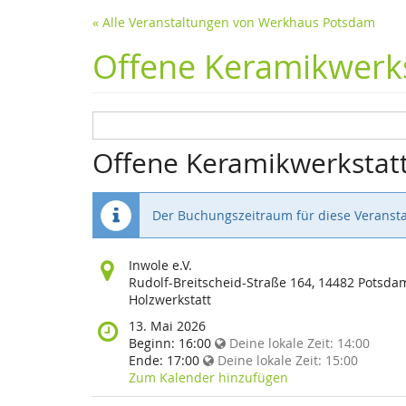
« Alle Veranstaltungen von Werkhaus Potsdam
Offene Keramikwerks
Offene Keramikwerkstat
Der Buchungszeitraum für diese Veransta
Wo
Inwole e.V.
findet
Rudolf-Breitscheid-Straße 164, 14482 Potsda
diese
Holzwerkstatt
Veranstaltung
Wann
13. Mai 2026
statt?
findet
Beginn:
16:00
Deine lokale Zeit:
14:00
diese
Ende:
17:00
Deine lokale Zeit:
15:00
Veranstaltung
Zum Kalender hinzufügen
statt?