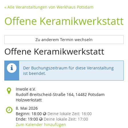
« Alle Veranstaltungen von Werkhaus Potsdam
Offene Keramikwerkstatt
Zu anderem Termin wechseln
Offene Keramikwerkstatt
Der Buchungszeitraum für diese Veranstaltung
ist beendet.
Wo
Inwole e.V.
findet
Rudolf-Breitscheid-Straße 164, 14482 Potsdam
diese
Holzwerkstatt
Veranstaltung
Wann
8. Mai 2026
statt?
findet
Beginn:
18:00
Deine lokale Zeit:
16:00
diese
Ende:
19:00
Deine lokale Zeit:
17:00
Veranstaltung
Zum Kalender hinzufügen