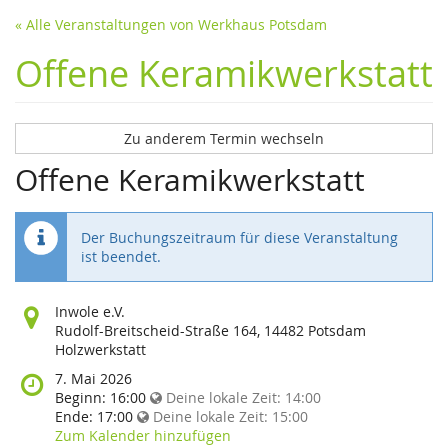
« Alle Veranstaltungen von Werkhaus Potsdam
Offene Keramikwerkstatt
Zu anderem Termin wechseln
Offene Keramikwerkstatt
Der Buchungszeitraum für diese Veranstaltung
ist beendet.
Wo
Inwole e.V.
findet
Rudolf-Breitscheid-Straße 164, 14482 Potsdam
diese
Holzwerkstatt
Veranstaltung
Wann
7. Mai 2026
statt?
findet
Beginn:
16:00
Deine lokale Zeit:
14:00
diese
Ende:
17:00
Deine lokale Zeit:
15:00
Veranstaltung
Zum Kalender hinzufügen