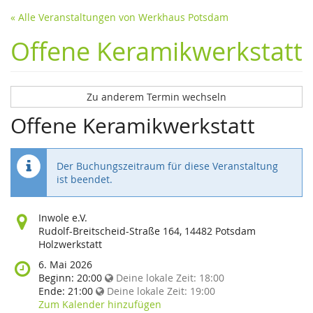
« Alle Veranstaltungen von Werkhaus Potsdam
Offene Keramikwerkstatt
Zu anderem Termin wechseln
Offene Keramikwerkstatt
Der Buchungszeitraum für diese Veranstaltung
ist beendet.
Wo
Inwole e.V.
findet
Rudolf-Breitscheid-Straße 164, 14482 Potsdam
diese
Holzwerkstatt
Veranstaltung
Wann
6. Mai 2026
statt?
findet
Beginn:
20:00
Deine lokale Zeit:
18:00
diese
Ende:
21:00
Deine lokale Zeit:
19:00
Veranstaltung
Zum Kalender hinzufügen