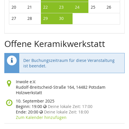
20
21
22
23
24
25
26
27
28
29
30
Offene Keramikwerkstatt
Der Buchungszeitraum für diese Veranstaltung
ist beendet.
Wo
Inwole e.V.
findet
Rudolf-Breitscheid-Straße 164, 14482 Potsdam
diese
Holzwerkstatt
Veranstaltung
Wann
10. September 2025
statt?
findet
Beginn:
19:00
Deine lokale Zeit:
17:00
diese
Ende:
20:00
Deine lokale Zeit:
18:00
Veranstaltung
Zum Kalender hinzufügen
statt?