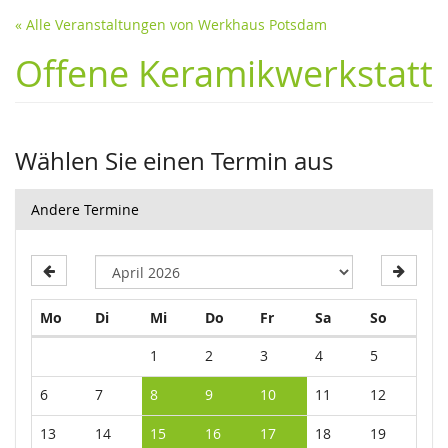
« Alle Veranstaltungen von Werkhaus Potsdam
Offene Keramikwerkstatt
Wählen Sie einen Termin aus
Andere Termine
Montag
Dienstag
Mittwoch
Donnerstag
Freitag
Samstag
Sonntag
Mo
Di
Mi
Do
Fr
Sa
So
Kalender
1
2
3
4
5
6
7
8
9
10
11
12
13
14
15
16
17
18
19