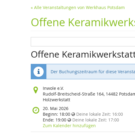
« Alle Veranstaltungen von Werkhaus Potsdam
Offene Keramikwerks
Offene Keramikwerkstat
Der Buchungszeitraum für diese Veransta
Wo
Inwole e.V.
findet
Rudolf-Breitscheid-Straße 164, 14482 Potsda
diese
Holzwerkstatt
Veranstaltung
Wann
20. Mai 2026
statt?
findet
Beginn:
18:00
Deine lokale Zeit:
16:00
diese
Ende:
19:00
Deine lokale Zeit:
17:00
Veranstaltung
Zum Kalender hinzufügen
statt?