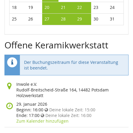
18
19
20
21
22
23
24
25
26
27
28
29
30
31
Offene Keramikwerkstatt
Der Buchungszeitraum für diese Veranstaltung
ist beendet.
Wo
Inwole e.V.
findet
Rudolf-Breitscheid-Straße 164, 14482 Potsdam
diese
Holzwerkstatt
Veranstaltung
Wann
29. Januar 2026
statt?
findet
Beginn:
16:00
Deine lokale Zeit:
15:00
diese
Ende:
17:00
Deine lokale Zeit:
16:00
Veranstaltung
Zum Kalender hinzufügen
statt?