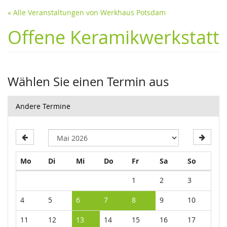
« Alle Veranstaltungen von Werkhaus Potsdam
Offene Keramikwerkstatt
Wählen Sie einen Termin aus
Andere Termine
Montag
Dienstag
Mittwoch
Donnerstag
Freitag
Samstag
Sonntag
Mo
Di
Mi
Do
Fr
Sa
So
Kalender
1
2
3
4
5
6
7
8
9
10
11
12
13
14
15
16
17