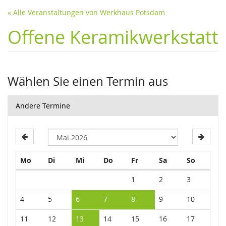
« Alle Veranstaltungen von Werkhaus Potsdam
Offene Keramikwerkstatt
Wählen Sie einen Termin aus
Andere Termine
Montag
Dienstag
Mittwoch
Donnerstag
Freitag
Samstag
Sonntag
Mo
Di
Mi
Do
Fr
Sa
So
Kalender
1
2
3
4
5
6
7
8
9
10
11
12
13
14
15
16
17