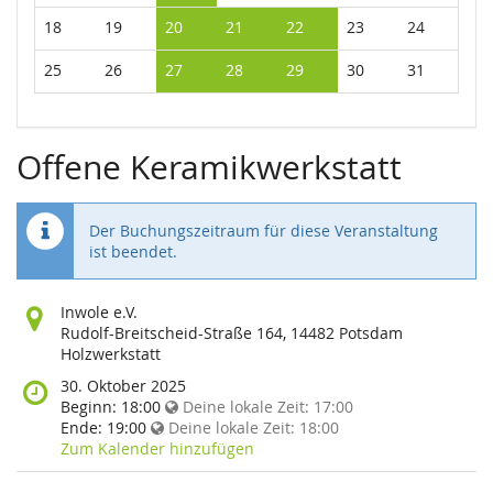
18
19
20
21
22
23
24
25
26
27
28
29
30
31
Offene Keramikwerkstatt
Der Buchungszeitraum für diese Veranstaltung
ist beendet.
Wo
Inwole e.V.
findet
Rudolf-Breitscheid-Straße 164, 14482 Potsdam
diese
Holzwerkstatt
Veranstaltung
Wann
30. Oktober 2025
statt?
findet
Beginn:
18:00
Deine lokale Zeit:
17:00
diese
Ende:
19:00
Deine lokale Zeit:
18:00
Veranstaltung
Zum Kalender hinzufügen
statt?