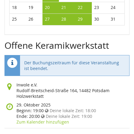
18
19
20
21
22
23
24
25
26
27
28
29
30
31
Offene Keramikwerkstatt
Der Buchungszeitraum für diese Veranstaltung
ist beendet.
Wo
Inwole e.V.
findet
Rudolf-Breitscheid-Straße 164, 14482 Potsdam
diese
Holzwerkstatt
Veranstaltung
Wann
29. Oktober 2025
statt?
findet
Beginn:
19:00
Deine lokale Zeit:
18:00
diese
Ende:
20:00
Deine lokale Zeit:
19:00
Veranstaltung
Zum Kalender hinzufügen
statt?