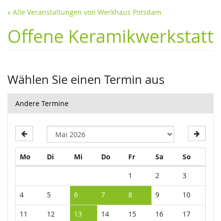
« Alle Veranstaltungen von Werkhaus Potsdam
Offene Keramikwerkstatt
Wählen Sie einen Termin aus
Andere Termine
Montag
Dienstag
Mittwoch
Donnerstag
Freitag
Samstag
Sonntag
Mo
Di
Mi
Do
Fr
Sa
So
Kalender
1
2
3
4
5
6
7
8
9
10
11
12
13
14
15
16
17