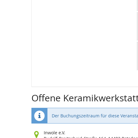
Offene Keramikwerkstat
Der Buchungszeitraum für diese Veransta
Wo
Inwole e.V.