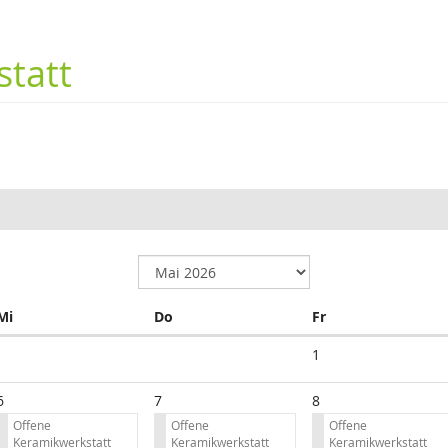
tatt
Mittwoch
Donnerstag
Freitag
Mi
Do
Fr
1
6
7
8
Offene
Offene
Offene
Keramikwerkstatt
Keramikwerkstatt
Keramikwerkstatt