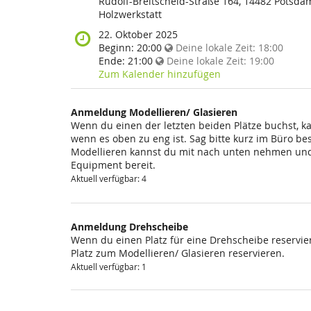
findet
Rudolf-Breitscheid-Straße 164, 14482 Potsda
diese
Holzwerkstatt
Veranstaltung
Wann
22. Oktober 2025
statt?
findet
Beginn:
20:00
Deine lokale Zeit:
18:00
diese
Ende:
21:00
Deine lokale Zeit:
19:00
Veranstaltung
Zum Kalender hinzufügen
statt?
Anmeldung Modellieren/ Glasieren
Wenn du einen der letzten beiden Plätze buchst, k
wenn es oben zu eng ist. Sag bitte kurz im Büro be
Modellieren kannst du mit nach unten nehmen und 
Equipment bereit.
Aktuell verfügbar: 4
Anmeldung Drehscheibe
Wenn du einen Platz für eine Drehscheibe reservier
Platz zum Modellieren/ Glasieren reservieren.
Aktuell verfügbar: 1