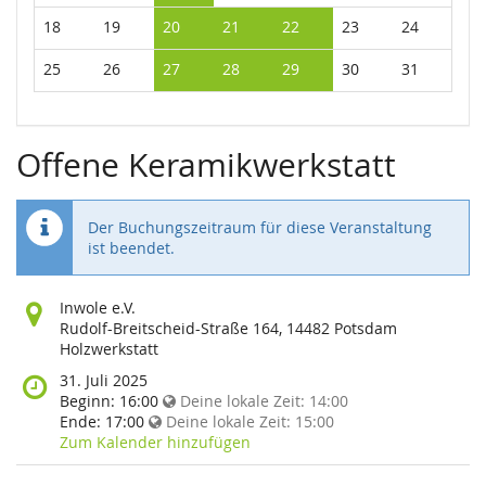
18
19
20
21
22
23
24
25
26
27
28
29
30
31
Offene Keramikwerkstatt
Der Buchungszeitraum für diese Veranstaltung
ist beendet.
Wo
Inwole e.V.
findet
Rudolf-Breitscheid-Straße 164, 14482 Potsdam
diese
Holzwerkstatt
Veranstaltung
Wann
31. Juli 2025
statt?
findet
Beginn:
16:00
Deine lokale Zeit:
14:00
diese
Ende:
17:00
Deine lokale Zeit:
15:00
Veranstaltung
Zum Kalender hinzufügen
statt?