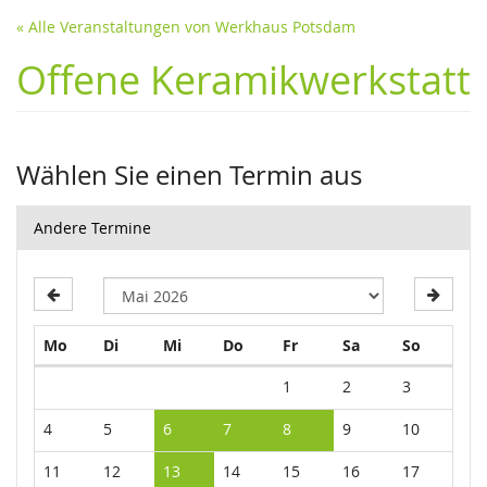
« Alle Veranstaltungen von Werkhaus Potsdam
Offene Keramikwerkstatt
Wählen Sie einen Termin aus
Andere Termine
Montag
Dienstag
Mittwoch
Donnerstag
Freitag
Samstag
Sonntag
Mo
Di
Mi
Do
Fr
Sa
So
Kalender
1
2
3
4
5
6
7
8
9
10
11
12
13
14
15
16
17