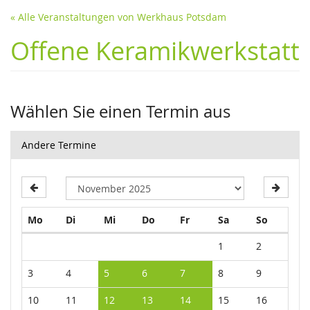
« Alle Veranstaltungen von Werkhaus Potsdam
Offene Keramikwerkstatt
Wählen Sie einen Termin aus
Andere Termine
Montag
Dienstag
Mittwoch
Donnerstag
Freitag
Samstag
Sonntag
Mo
Di
Mi
Do
Fr
Sa
So
Kalender
1
2
3
4
5
6
7
8
9
10
11
12
13
14
15
16