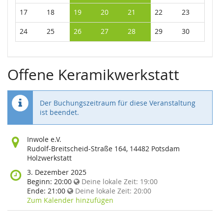
17
18
19
20
21
22
23
24
25
26
27
28
29
30
Offene Keramikwerkstatt
Der Buchungszeitraum für diese Veranstaltung
ist beendet.
Wo
Inwole e.V.
findet
Rudolf-Breitscheid-Straße 164, 14482 Potsdam
diese
Holzwerkstatt
Veranstaltung
Wann
3. Dezember 2025
statt?
findet
Beginn:
20:00
Deine lokale Zeit:
19:00
diese
Ende:
21:00
Deine lokale Zeit:
20:00
Veranstaltung
Zum Kalender hinzufügen
statt?