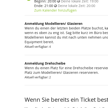
findet
Beginn:
20:00
Deine lokale Zeit:
19:00
diese
Ende:
21:00
Deine lokale Zeit:
20:00
Veranstaltung
Zum Kalender hinzufügen
statt?
Anmeldung Modellieren/ Glasieren
Wenn du einen der letzten beiden Plätze buchst, k
wenn es oben zu eng ist. Sag bitte kurz im Büro be
Modellieren kannst du mit nach unten nehmen und 
Equipment bereit.
Aktuell verfügbar: 4
Anmeldung Drehscheibe
Wenn du einen Platz für eine Drehscheibe reservier
Platz zum Modellieren/ Glasieren reservieren.
Aktuell verfügbar: 2
Wenn Sie bereits ein Ticket bes