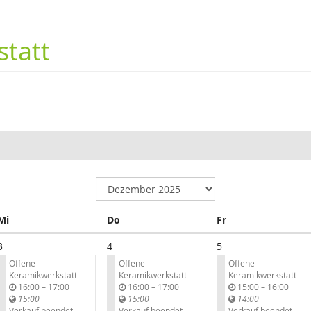
tatt
Mittwoch
Donnerstag
Freitag
Mi
Do
Fr
3
4
5
Offene
Offene
Offene
Keramikwerkstatt
Keramikwerkstatt
Keramikwerkstatt
b
b
b
16:00
–
17:00
16:00
–
17:00
15:00
–
16:00
i
i
i
15:00
15:00
14:00
s
s
s
Verkauf beendet
Verkauf beendet
Verkauf beendet