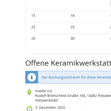
15
16
22
23
29
30
Offene Keramikwerkstat
Der Buchungszeitraum für diese Veransta
Wo
Inwole e.V.
findet
Rudolf-Breitscheid-Straße 164, 14482 Potsda
diese
Holzwerkstatt
Veranstaltung
Wann
3. Dezember 2025
statt?