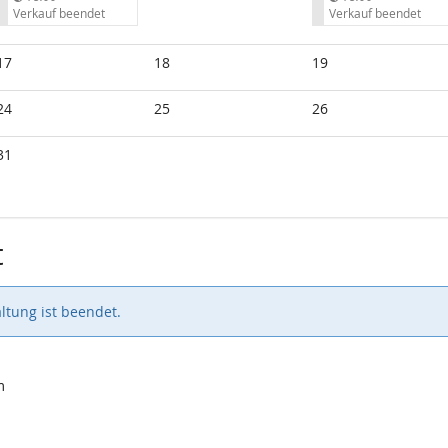
s
s
Verkauf beendet
Verkauf beendet
17
18
19
24
25
26
31
t
ltung ist beendet.
m