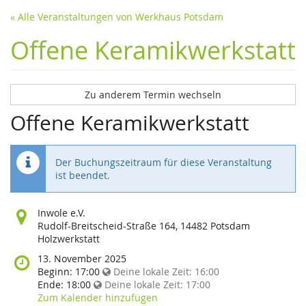
« Alle Veranstaltungen von Werkhaus Potsdam
Offene Keramikwerkstatt
Zu anderem Termin wechseln
Offene Keramikwerkstatt
Der Buchungszeitraum für diese Veranstaltung
ist beendet.
Wo
Inwole e.V.
findet
Rudolf-Breitscheid-Straße 164, 14482 Potsdam
diese
Holzwerkstatt
Veranstaltung
Wann
13. November 2025
statt?
findet
Beginn:
17:00
Deine lokale Zeit:
16:00
diese
Ende:
18:00
Deine lokale Zeit:
17:00
Veranstaltung
Zum Kalender hinzufügen