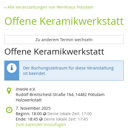
« Alle Veranstaltungen von Werkhaus Potsdam
Offene Keramikwerkstatt
Zu anderem Termin wechseln
Offene Keramikwerkstatt
Der Buchungszeitraum für diese Veranstaltung
ist beendet.
Wo
Inwole e.V.
findet
Rudolf-Breitscheid-Straße 164, 14482 Potsdam
diese
Holzwerkstatt
Veranstaltung
Wann
7. November 2025
statt?
findet
Beginn:
18:00
Deine lokale Zeit:
17:00
diese
Ende:
18:45
Deine lokale Zeit:
17:45
Veranstaltung
Zum Kalender hinzufügen