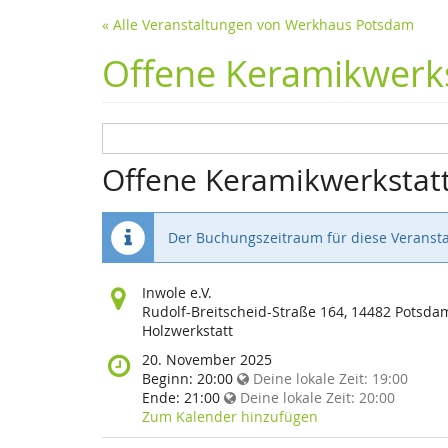
« Alle Veranstaltungen von Werkhaus Potsdam
Offene Keramikwerks
Offene Keramikwerkstat
Der Buchungszeitraum für diese Veransta
Wo
Inwole e.V.
findet
Rudolf-Breitscheid-Straße 164, 14482 Potsda
diese
Holzwerkstatt
Veranstaltung
Wann
20. November 2025
statt?
findet
Beginn:
20:00
Deine lokale Zeit:
19:00
diese
Ende:
21:00
Deine lokale Zeit:
20:00
Veranstaltung
Zum Kalender hinzufügen
statt?