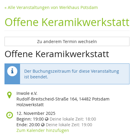
« Alle Veranstaltungen von Werkhaus Potsdam
Offene Keramikwerkstatt
Zu anderem Termin wechseln
Offene Keramikwerkstatt
Der Buchungszeitraum für diese Veranstaltung
ist beendet.
Wo
Inwole e.V.
findet
Rudolf-Breitscheid-Straße 164, 14482 Potsdam
diese
Holzwerkstatt
Veranstaltung
Wann
12. November 2025
statt?
findet
Beginn:
19:00
Deine lokale Zeit:
18:00
diese
Ende:
20:00
Deine lokale Zeit:
19:00
Veranstaltung
Zum Kalender hinzufügen