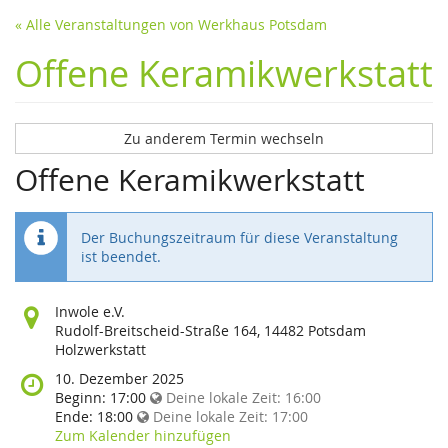
« Alle Veranstaltungen von Werkhaus Potsdam
Offene Keramikwerkstatt
Zu anderem Termin wechseln
Offene Keramikwerkstatt
Der Buchungszeitraum für diese Veranstaltung
ist beendet.
Wo
Inwole e.V.
findet
Rudolf-Breitscheid-Straße 164, 14482 Potsdam
diese
Holzwerkstatt
Veranstaltung
Wann
10. Dezember 2025
statt?
findet
Beginn:
17:00
Deine lokale Zeit:
16:00
diese
Ende:
18:00
Deine lokale Zeit:
17:00
Veranstaltung
Zum Kalender hinzufügen