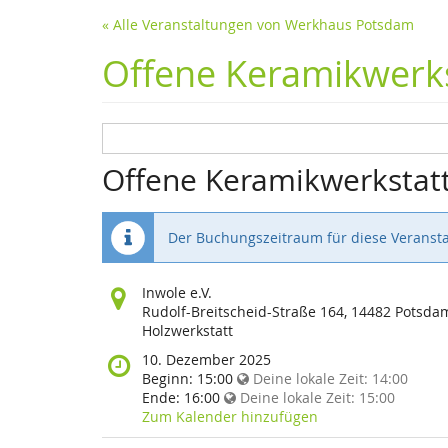
« Alle Veranstaltungen von Werkhaus Potsdam
Offene Keramikwerks
Offene Keramikwerkstat
Der Buchungszeitraum für diese Veransta
Wo
Inwole e.V.
findet
Rudolf-Breitscheid-Straße 164, 14482 Potsda
diese
Holzwerkstatt
Veranstaltung
Wann
10. Dezember 2025
statt?
findet
Beginn:
15:00
Deine lokale Zeit:
14:00
diese
Ende:
16:00
Deine lokale Zeit:
15:00
Veranstaltung
Zum Kalender hinzufügen
statt?