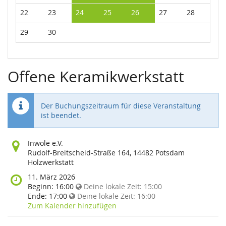
22
23
24
25
26
27
28
29
30
Offene Keramikwerkstatt
Der Buchungszeitraum für diese Veranstaltung
ist beendet.
Wo
Inwole e.V.
findet
Rudolf-Breitscheid-Straße 164, 14482 Potsdam
diese
Holzwerkstatt
Veranstaltung
Wann
11. März 2026
statt?
findet
Beginn:
16:00
Deine lokale Zeit:
15:00
diese
Ende:
17:00
Deine lokale Zeit:
16:00
Veranstaltung
Zum Kalender hinzufügen
statt?