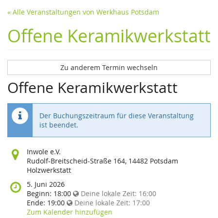
« Alle Veranstaltungen von Werkhaus Potsdam
Offene Keramikwerkstatt
Zu anderem Termin wechseln
Offene Keramikwerkstatt
Der Buchungszeitraum für diese Veranstaltung
ist beendet.
Wo
Inwole e.V.
findet
Rudolf-Breitscheid-Straße 164, 14482 Potsdam
diese
Holzwerkstatt
Veranstaltung
Wann
5. Juni 2026
statt?
findet
Beginn:
18:00
Deine lokale Zeit:
16:00
diese
Ende:
19:00
Deine lokale Zeit:
17:00
Veranstaltung
Zum Kalender hinzufügen