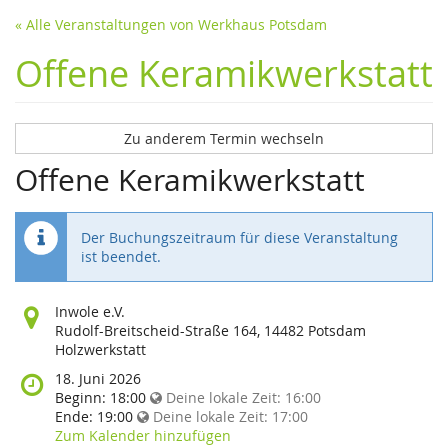
« Alle Veranstaltungen von Werkhaus Potsdam
Offene Keramikwerkstatt
Zu anderem Termin wechseln
Offene Keramikwerkstatt
Der Buchungszeitraum für diese Veranstaltung
ist beendet.
Wo
Inwole e.V.
findet
Rudolf-Breitscheid-Straße 164, 14482 Potsdam
diese
Holzwerkstatt
Veranstaltung
Wann
18. Juni 2026
statt?
findet
Beginn:
18:00
Deine lokale Zeit:
16:00
diese
Ende:
19:00
Deine lokale Zeit:
17:00
Veranstaltung
Zum Kalender hinzufügen