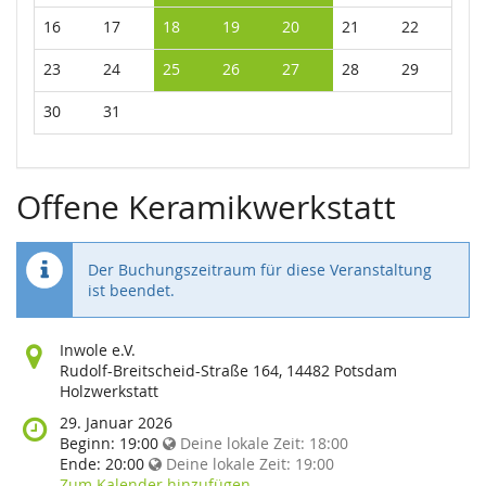
16
17
18
19
20
21
22
23
24
25
26
27
28
29
30
31
Offene Keramikwerkstatt
Der Buchungszeitraum für diese Veranstaltung
ist beendet.
Wo
Inwole e.V.
findet
Rudolf-Breitscheid-Straße 164, 14482 Potsdam
diese
Holzwerkstatt
Veranstaltung
Wann
29. Januar 2026
statt?
findet
Beginn:
19:00
Deine lokale Zeit:
18:00
diese
Ende:
20:00
Deine lokale Zeit:
19:00
Veranstaltung
Zum Kalender hinzufügen