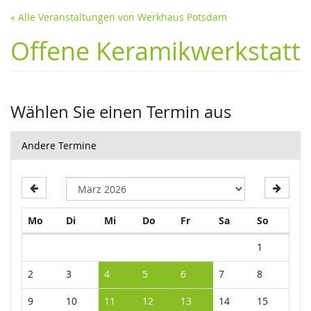
« Alle Veranstaltungen von Werkhaus Potsdam
Offene Keramikwerkstatt
Wählen Sie einen Termin aus
Andere Termine
Montag
Dienstag
Mittwoch
Donnerstag
Freitag
Samstag
Sonntag
Mo
Di
Mi
Do
Fr
Sa
So
Kalender
1
2
3
4
5
6
7
8
9
10
11
12
13
14
15