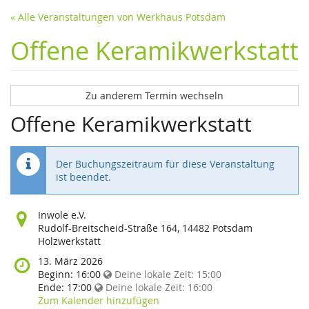
« Alle Veranstaltungen von Werkhaus Potsdam
Offene Keramikwerkstatt
Zu anderem Termin wechseln
Offene Keramikwerkstatt
Der Buchungszeitraum für diese Veranstaltung
ist beendet.
Wo
Inwole e.V.
findet
Rudolf-Breitscheid-Straße 164, 14482 Potsdam
diese
Holzwerkstatt
Veranstaltung
Wann
13. März 2026
statt?
findet
Beginn:
16:00
Deine lokale Zeit:
15:00
diese
Ende:
17:00
Deine lokale Zeit:
16:00
Veranstaltung
Zum Kalender hinzufügen