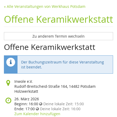
« Alle Veranstaltungen von Werkhaus Potsdam
Offene Keramikwerkstatt
Zu anderem Termin wechseln
Offene Keramikwerkstatt
Der Buchungszeitraum für diese Veranstaltung
ist beendet.
Wo
Inwole e.V.
findet
Rudolf-Breitscheid-Straße 164, 14482 Potsdam
diese
Holzwerkstatt
Veranstaltung
Wann
26. März 2026
statt?
findet
Beginn:
16:00
Deine lokale Zeit:
15:00
diese
Ende:
17:00
Deine lokale Zeit:
16:00
Veranstaltung
Zum Kalender hinzufügen