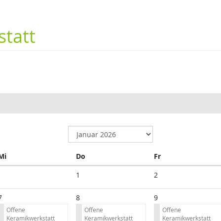
tatt
Mittwoch
Donnerstag
Freitag
Mi
Do
Fr
1
2
7
8
9
Offene
Offene
Offene
Keramikwerkstatt
Keramikwerkstatt
Keramikwerkstatt