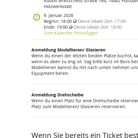
findet
Rudolf-Breitscheid-Straße 164, 14482 Potsda
diese
Holzwerkstatt
Veranstaltung
Wann
9. Januar 2026
statt?
findet
Beginn:
18:00
Deine lokale Zeit:
17:00
diese
Ende:
19:00
Deine lokale Zeit:
18:00
Veranstaltung
Zum Kalender hinzufügen
statt?
Anmeldung Modellieren/ Glasieren
Wenn du einen der letzten beiden Plätze buchst, k
wenn es oben zu eng ist. Sag bitte kurz im Büro be
Modellieren kannst du mit nach unten nehmen und 
Equipment bereit.
Anmeldung Drehscheibe
Wenn du einen Platz für eine Drehscheibe reservier
Platz zum Modellieren/ Glasieren reservieren.
Wenn Sie bereits ein Ticket bes