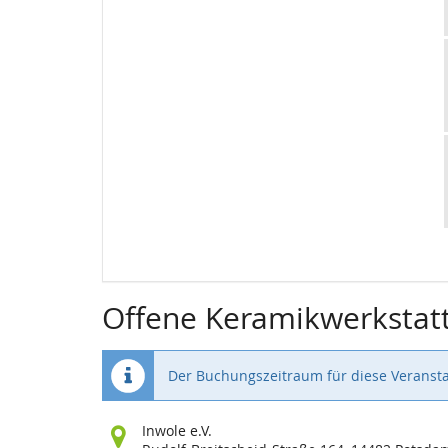
Offene Keramikwerkstat
Der Buchungszeitraum für diese Veransta
Wo
Inwole e.V.