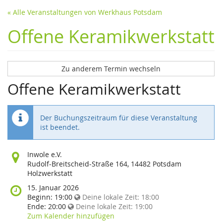
« Alle Veranstaltungen von Werkhaus Potsdam
Offene Keramikwerkstatt
Zu anderem Termin wechseln
Offene Keramikwerkstatt
Der Buchungszeitraum für diese Veranstaltung
ist beendet.
Wo
Inwole e.V.
findet
Rudolf-Breitscheid-Straße 164, 14482 Potsdam
diese
Holzwerkstatt
Veranstaltung
Wann
15. Januar 2026
statt?
findet
Beginn:
19:00
Deine lokale Zeit:
18:00
diese
Ende:
20:00
Deine lokale Zeit:
19:00
Veranstaltung
Zum Kalender hinzufügen