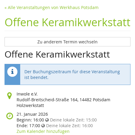
« Alle Veranstaltungen von Werkhaus Potsdam
Offene Keramikwerkstatt
Zu anderem Termin wechseln
Offene Keramikwerkstatt
Der Buchungszeitraum für diese Veranstaltung
ist beendet.
Wo
Inwole e.V.
findet
Rudolf-Breitscheid-Straße 164, 14482 Potsdam
diese
Holzwerkstatt
Veranstaltung
Wann
21. Januar 2026
statt?
findet
Beginn:
16:00
Deine lokale Zeit:
15:00
diese
Ende:
17:00
Deine lokale Zeit:
16:00
Veranstaltung
Zum Kalender hinzufügen