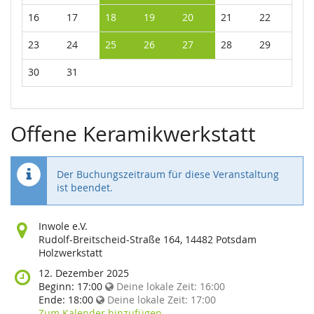
16
17
18
19
20
21
22
23
24
25
26
27
28
29
30
31
Offene Keramikwerkstatt
Der Buchungszeitraum für diese Veranstaltung
ist beendet.
Wo
Inwole e.V.
findet
Rudolf-Breitscheid-Straße 164, 14482 Potsdam
diese
Holzwerkstatt
Veranstaltung
Wann
12. Dezember 2025
statt?
findet
Beginn:
17:00
Deine lokale Zeit:
16:00
diese
Ende:
18:00
Deine lokale Zeit:
17:00
Veranstaltung
Zum Kalender hinzufügen