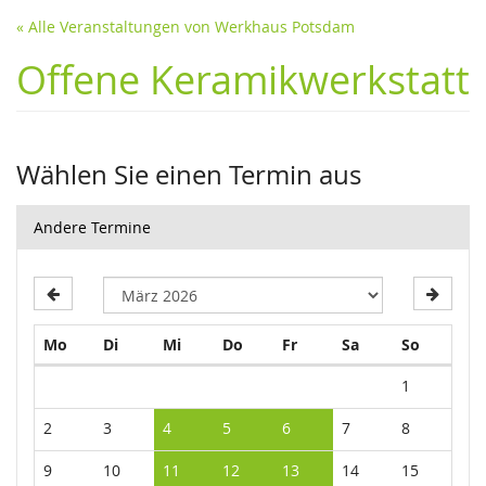
« Alle Veranstaltungen von Werkhaus Potsdam
Offene Keramikwerkstatt
Wählen Sie einen Termin aus
Andere Termine
Montag
Dienstag
Mittwoch
Donnerstag
Freitag
Samstag
Sonntag
Mo
Di
Mi
Do
Fr
Sa
So
Kalender
1
2
3
4
5
6
7
8
9
10
11
12
13
14
15