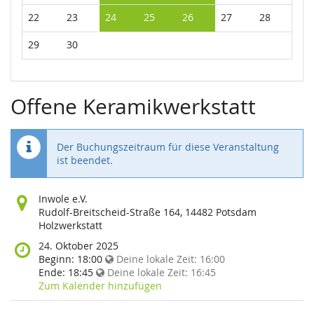
22
23
24
25
26
27
28
29
30
Offene Keramikwerkstatt
Der Buchungszeitraum für diese Veranstaltung
ist beendet.
Wo
Inwole e.V.
findet
Rudolf-Breitscheid-Straße 164, 14482 Potsdam
diese
Holzwerkstatt
Veranstaltung
Wann
24. Oktober 2025
statt?
findet
Beginn:
18:00
Deine lokale Zeit:
16:00
diese
Ende:
18:45
Deine lokale Zeit:
16:45
Veranstaltung
Zum Kalender hinzufügen
statt?