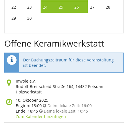
22
23
24
25
26
27
28
29
30
Offene Keramikwerkstatt
Der Buchungszeitraum für diese Veranstaltung
ist beendet.
Wo
Inwole e.V.
findet
Rudolf-Breitscheid-Straße 164, 14482 Potsdam
diese
Holzwerkstatt
Veranstaltung
Wann
10. Oktober 2025
statt?
findet
Beginn:
18:00
Deine lokale Zeit:
16:00
diese
Ende:
18:45
Deine lokale Zeit:
16:45
Veranstaltung
Zum Kalender hinzufügen
statt?