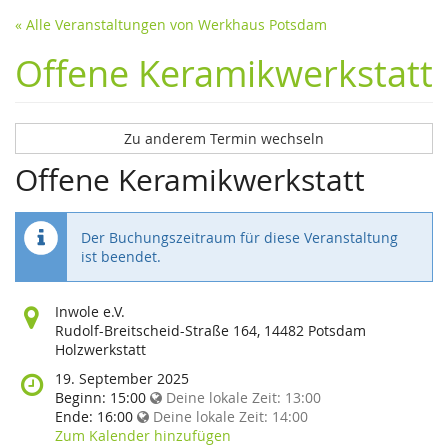
« Alle Veranstaltungen von Werkhaus Potsdam
Offene Keramikwerkstatt
Zu anderem Termin wechseln
Offene Keramikwerkstatt
Der Buchungszeitraum für diese Veranstaltung
ist beendet.
Wo
Inwole e.V.
findet
Rudolf-Breitscheid-Straße 164, 14482 Potsdam
diese
Holzwerkstatt
Veranstaltung
Wann
19. September 2025
statt?
findet
Beginn:
15:00
Deine lokale Zeit:
13:00
diese
Ende:
16:00
Deine lokale Zeit:
14:00
Veranstaltung
Zum Kalender hinzufügen