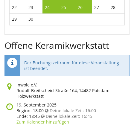
22
23
24
25
26
27
28
29
30
Offene Keramikwerkstatt
Der Buchungszeitraum für diese Veranstaltung
ist beendet.
Wo
Inwole e.V.
findet
Rudolf-Breitscheid-Straße 164, 14482 Potsdam
diese
Holzwerkstatt
Veranstaltung
Wann
19. September 2025
statt?
findet
Beginn:
18:00
Deine lokale Zeit:
16:00
diese
Ende:
18:45
Deine lokale Zeit:
16:45
Veranstaltung
Zum Kalender hinzufügen
statt?