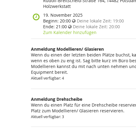
findet
Rudolf-Breitscheid-Straße 164, 14482 Potsda
diese
Holzwerkstatt
Veranstaltung
Wann
19. November 2025
statt?
findet
Beginn:
20:00
Deine lokale Zeit:
19:00
diese
Ende:
21:00
Deine lokale Zeit:
20:00
Veranstaltung
Zum Kalender hinzufügen
statt?
Anmeldung Modellieren/ Glasieren
Wenn du einen der letzten beiden Plätze buchst, k
wenn es oben zu eng ist. Sag bitte kurz im Büro be
Modellieren kannst du mit nach unten nehmen und 
Equipment bereit.
Aktuell verfügbar: 4
Anmeldung Drehscheibe
Wenn du einen Platz für eine Drehscheibe reservier
Platz zum Modellieren/ Glasieren reservieren.
Aktuell verfügbar: 3