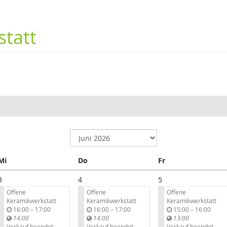
tatt
Mittwoch
Donnerstag
Freitag
Mi
Do
Fr
3
4
5
Offene
Offene
Offene
Keramikwerkstatt
Keramikwerkstatt
Keramikwerkstatt
b
b
b
16:00
–
17:00
16:00
–
17:00
15:00
–
16:00
i
i
i
14:00
14:00
13:00
s
s
s
Verkauf beendet
Verkauf beendet
Verkauf beendet