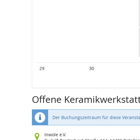
29
30
Offene Keramikwerkstat
Der Buchungszeitraum für diese Veransta
Wo
Inwole e.V.