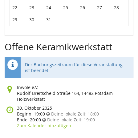
22
23
24
25
26
27
28
29
30
31
Offene Keramikwerkstatt
Der Buchungszeitraum für diese Veranstaltung
ist beendet.
Wo
Inwole e.V.
findet
Rudolf-Breitscheid-Straße 164, 14482 Potsdam
diese
Holzwerkstatt
Veranstaltung
Wann
30. Oktober 2025
statt?
findet
Beginn:
19:00
Deine lokale Zeit:
18:00
diese
Ende:
20:00
Deine lokale Zeit:
19:00
Veranstaltung
Zum Kalender hinzufügen
statt?