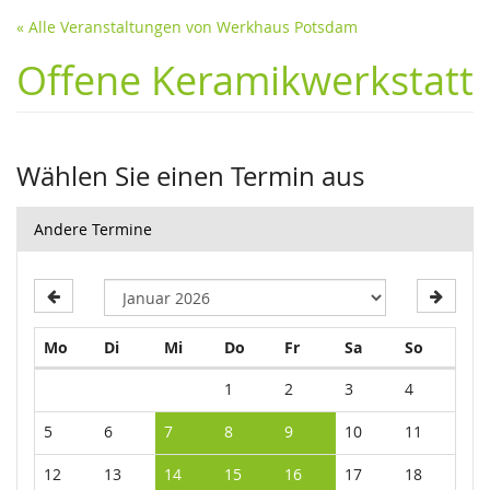
« Alle Veranstaltungen von Werkhaus Potsdam
Offene Keramikwerkstatt
Wählen Sie einen Termin aus
Andere Termine
Montag
Dienstag
Mittwoch
Donnerstag
Freitag
Samstag
Sonntag
Mo
Di
Mi
Do
Fr
Sa
So
Kalender
1
2
3
4
5
6
7
8
9
10
11
12
13
14
15
16
17
18