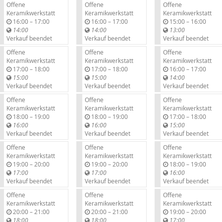
Offene
Offene
Offene
Keramikwerkstatt
Keramikwerkstatt
Keramikwerkstatt
b
b
b
16:00
–
17:00
16:00
–
17:00
15:00
–
16:00
i
i
i
14:00
14:00
13:00
s
s
s
Verkauf beendet
Verkauf beendet
Verkauf beendet
Offene
Offene
Offene
Keramikwerkstatt
Keramikwerkstatt
Keramikwerkstatt
b
b
b
17:00
–
18:00
17:00
–
18:00
16:00
–
17:00
i
i
i
15:00
15:00
14:00
s
s
s
Verkauf beendet
Verkauf beendet
Verkauf beendet
Offene
Offene
Offene
Keramikwerkstatt
Keramikwerkstatt
Keramikwerkstatt
b
b
b
18:00
–
19:00
18:00
–
19:00
17:00
–
18:00
i
i
i
16:00
16:00
15:00
s
s
s
Verkauf beendet
Verkauf beendet
Verkauf beendet
Offene
Offene
Offene
Keramikwerkstatt
Keramikwerkstatt
Keramikwerkstatt
b
b
b
19:00
–
20:00
19:00
–
20:00
18:00
–
19:00
i
i
i
17:00
17:00
16:00
s
s
s
Verkauf beendet
Verkauf beendet
Verkauf beendet
Offene
Offene
Offene
Keramikwerkstatt
Keramikwerkstatt
Keramikwerkstatt
b
b
b
20:00
–
21:00
20:00
–
21:00
19:00
–
20:00
i
i
i
18:00
18:00
17:00