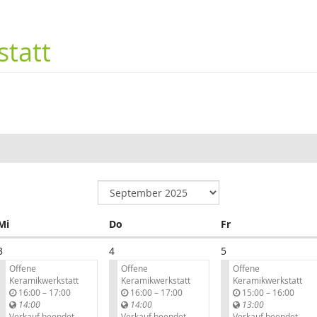
tatt
Mittwoch
Donnerstag
Freitag
Mi
Do
Fr
3
4
5
Offene
Offene
Offene
Keramikwerkstatt
Keramikwerkstatt
Keramikwerkstatt
b
b
b
16:00
–
17:00
16:00
–
17:00
15:00
–
16:00
i
i
i
14:00
14:00
13:00
s
s
s
Verkauf beendet
Verkauf beendet
Verkauf beendet