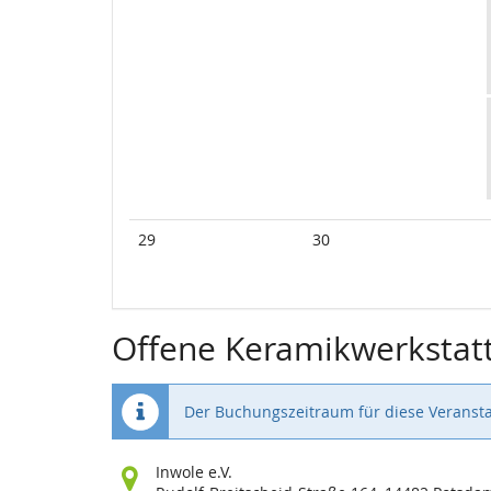
29
30
Offene Keramikwerkstat
Der Buchungszeitraum für diese Veransta
Wo
Inwole e.V.