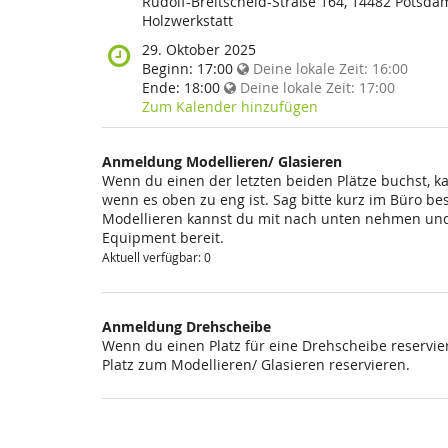
findet
Rudolf-Breitscheid-Straße 164, 14482 Potsda
diese
Holzwerkstatt
Veranstaltung
Wann
29. Oktober 2025
statt?
findet
Beginn:
17:00
Deine lokale Zeit:
16:00
diese
Ende:
18:00
Deine lokale Zeit:
17:00
Veranstaltung
Zum Kalender hinzufügen
statt?
Anmeldung Modellieren/ Glasieren
Wenn du einen der letzten beiden Plätze buchst, k
wenn es oben zu eng ist. Sag bitte kurz im Büro be
Modellieren kannst du mit nach unten nehmen und 
Equipment bereit.
Aktuell verfügbar: 0
Anmeldung Drehscheibe
Wenn du einen Platz für eine Drehscheibe reservier
Platz zum Modellieren/ Glasieren reservieren.