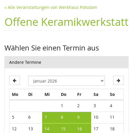
« Alle Veranstaltungen von Werkhaus Potsdam
Offene Keramikwerkstatt
Wählen Sie einen Termin aus
Andere Termine
Montag
Dienstag
Mittwoch
Donnerstag
Freitag
Samstag
Sonntag
Mo
Di
Mi
Do
Fr
Sa
So
Kalender
1
2
3
4
5
6
7
8
9
10
11
12
13
14
15
16
17
18