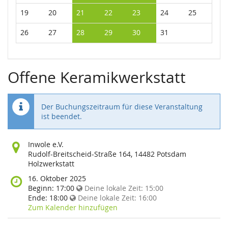
19
20
21
22
23
24
25
26
27
28
29
30
31
Offene Keramikwerkstatt
Der Buchungszeitraum für diese Veranstaltung
ist beendet.
Wo
Inwole e.V.
findet
Rudolf-Breitscheid-Straße 164, 14482 Potsdam
diese
Holzwerkstatt
Veranstaltung
Wann
16. Oktober 2025
statt?
findet
Beginn:
17:00
Deine lokale Zeit:
15:00
diese
Ende:
18:00
Deine lokale Zeit:
16:00
Veranstaltung
Zum Kalender hinzufügen
statt?